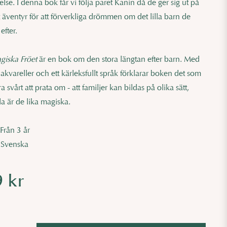
else. I denna bok får vi följa paret Kanin då de ger sig ut på
rt äventyr för att förverkliga drömmen om det lilla barn de
efter.
giska Fröet
är en bok om den stora längtan efter barn. Med
akvareller och ett kärleksfullt språk förklarar boken det som
a svårt att prata om - att familjer kan bildas på olika sätt,
a är de lika magiska.
Från 3 år
Svenska
r
9 kr