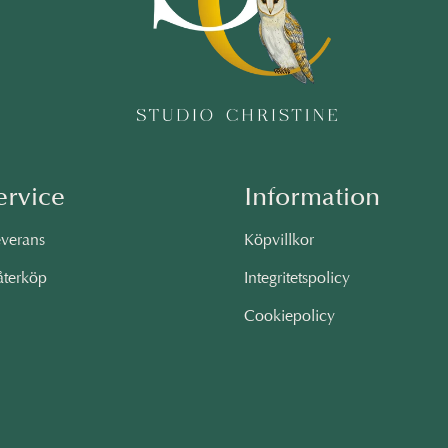
ervice
Information
everans
Köpvillkor
återköp
Integritetspolicy
Cookiepolicy