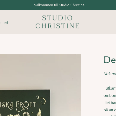
Välkommen till Studio Christine
lleri
De
"Ibland
I utkan
ombonad
litet b
på att