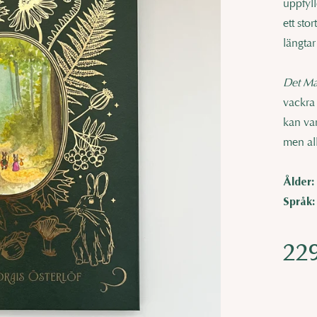
uppfyll
ett sto
längtar 
Det Ma
vackra 
kan var
men all
Ålder:
Språk:
Regula
22
price